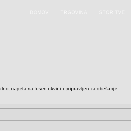
DOMOV
TRGOVINA
STORITVE
atno, napeta na lesen okvir in pripravljen za obešanje.