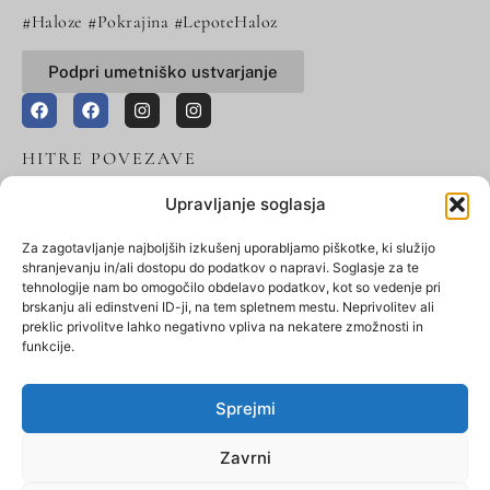
#Haloze #Pokrajina #LepoteHaloz
Podpri umetniško ustvarjanje
HITRE POVEZAVE
Košarica
Upravljanje soglasja
Trgovina
Za zagotavljanje najboljših izkušenj uporabljamo piškotke, ki služijo
shranjevanju in/ali dostopu do podatkov o napravi. Soglasje za te
Moj račun
tehnologije nam bo omogočilo obdelavo podatkov, kot so vedenje pri
brskanju ali edinstveni ID-ji, na tem spletnem mestu. Neprivolitev ali
Kontakt
preklic privolitve lahko negativno vpliva na nekatere zmožnosti in
funkcije.
Sprejmi
Zavrni
Vse pravice pridržane Marko Vindiš.
Izdelava spletnih strani
Kreativna